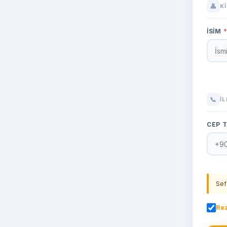
👤
K
İSIM
📞
İ
CEP 
Sef
Rez