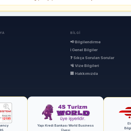
YA
BILGI
📢 Bilgilendirme
ℹ Genel Bilgiler
❓ Sıkça Sorulan Sorular
🛂 Vize Bilgileri
🏢 Hakkımızda
El
gency
Yapı Kredi Bankası World Business
Bilg
95
Üyesi