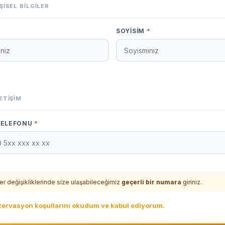
IŞISEL BILGILER
*
SOYISIM
*
LETIŞIM
TELEFONU
*
er değişikliklerinde size ulaşabileceğimiz
geçerli bir numara
giriniz.
ervasyon koşullarını okudum ve kabul ediyorum.