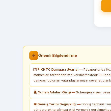
⚠️
Önemli Bilgilendirme
🇹🇷 KKTC Damgası Uyarısı —
Pasaportunda Kuze
makamları tarafından izin verilmemektedir. Bu ned
damgası bulunan vatandaşlarımızın seyahat planlar
🏝 Yunan Adaları Girişi —
Schengen vizesi veya k
📅 Dönüş Tarihi Değişikliği —
Dönüş tarihinizi so
göndererek tarafımıza bilgi vermeniz gerekmektedi