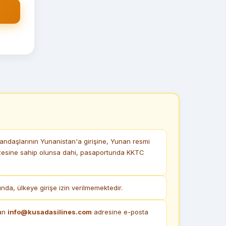
ndaşlarının Yunanistan'a girişine, Yunan resmi
vizesine sahip olunsa dahi, pasaportunda KKTC
a, ülkeye girişe izin verilmemektedir.
dan
info@kusadasilines.com
adresine e-posta