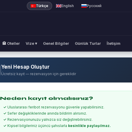
Türkçe
English
Русский
🏨 Oteller
Vize ▾
Genel Bilgiler
Günlük Turlar
İletişim
Yeni Hesap Oluştur
Ücretsiz kayıt — rezervasyon için gereklidir
 Neden kayıt olmalısınız?
Uluslararası feribot rezervasyonu güvenle yapabilirsiniz.
Sefer değişikliklerinde anında bildirim alırsınız.
Rezervasyonunuzu yalnızca siz değiştirebilirsiniz.
Kişisel bilgileriniz üçüncü şahıslarla
kesinlikle paylaşılmaz.