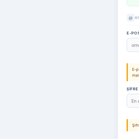
@
GI
E-PO
E-p
mai
ŞIFR
Şif