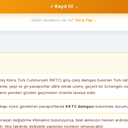
✓ Kayıt Ol →
Zaten hesabınız var mı?
Giriş Yap →
y Kıbrıs Türk Cumhuriyeti (KKTC) giriş-çıkış damgası bulunan Türk vata
enle; yeşil ve gri pasaportlar dâhil olmak üzere, geçerli bir Schengen 
ını yeniden gözden geçirmeleri önemle tavsiye edilir.
apı vizesi gerektiren pasaportlarda
KKTC damgası
bulunması durumund
nradan değiştirme ihtimaliniz bulunuyorsa, bilet alımınızın hemen ardın
r. Aksi takdirde değişiklik yapılması mümkün olmayacaktır.