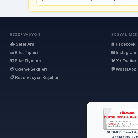
REZERVASYON
SOSYAL MED
⛴ Sefer Ara
📘 Facebook
🎫 Bilet Tipleri
📸 Instagram
💶 Bilet Fiyatları
🐦 X / Twitter
💳 Ödeme Şekilleri
💬 WhatsApp
📋 Rezervasyon Koşulları
SUNMED Travel A
Acenta No: 121