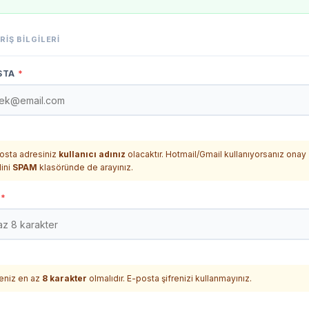
RIŞ BILGILERI
STA
*
osta adresiniz
kullanıcı adınız
olacaktır. Hotmail/Gmail kullanıyorsanız onay
lini
SPAM
klasöründe de arayınız.
E
*
reniz en az
8 karakter
olmalıdır. E-posta şifrenizi kullanmayınız.