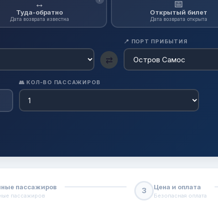
↔
📅
Туда-обратно
Открытый билет
Дата возврата известна
Дата возврата открыта
📍 ПОРТ ПРИБЫТИЯ
⇄
👥 КОЛ-ВО ПАССАЖИРОВ
ные пассажиров
Цена и оплата
3
ные пассажиров
Безопасная оплата