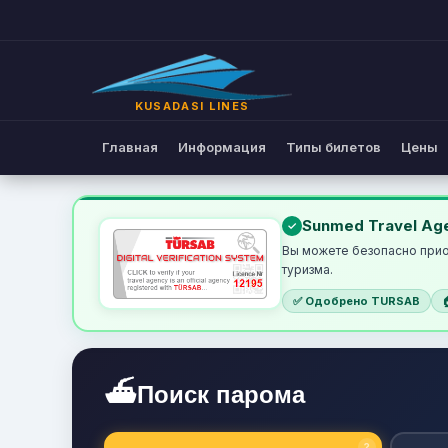
KUSADASI LINES
Главная
Информация
Типы билетов
Цены
Паромный билет онлайн |
Sunmed Travel Ag
Вы можете безопасно прио
туризма.
✅ Одобрено TURSAB
⛴
Поиск парома
?