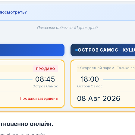
 посмотреть?
Показаны рейсы за ±1 день дней.
ОСТРОВ САМОС
→
КУШ
⚡ Скоростной паром · Только п
ПРОДАНО
08:45
18:00
Остров Самос
Остров Самос
08 Авг 2026
Продажи завершены
мгновенно онлайн.
вашей поездки онлайн.