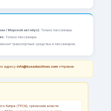
ан / Морской автобус):
Только пассажиры.
ях:
Только пассажиры.
евозит транспортные средства и пассажиров.
 по адресу
info@kusadasilines.com
отправив
о Кипра (ТРСК), греческие власти