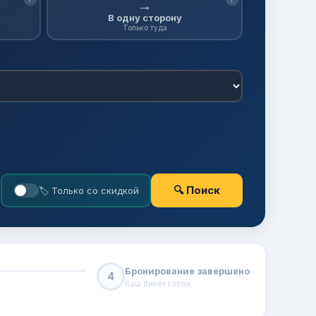
→
В одну сторону
Только туда
🔍 Поиск
🏷 Только со скидкой
Бронирование завершено
4
Ваш билет готов