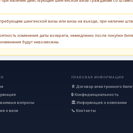
е при наличии действующей шенгенской визы гражданам со штамп
требующим шенгенской визы или визы на въезде, при наличии штам
оятность изменения даты возврата, немедленно после покупки биле
 изменения будут невозможны.
ИЯ
ПРАВОВАЯ ИНФОРМАЦИЯ
ия
📄 Договор электронного биле
ормация
🔒 Конфиденциальность
аваемые вопросы
🏛 Информация о компании
ия о визе
📞 Контакты