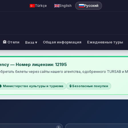
Türkçe
English
Русский
🏨 Отели
Общая информация
Ежедневные туры
Виза ▾
 Kusadasi Lines
ency — Номер лицензии: 12195
бретать билеты через сайты нашего агентства, одобренного TURSAB и М
🏠 Министерство культуры и туризма
🔒 Безопасные покупки
?