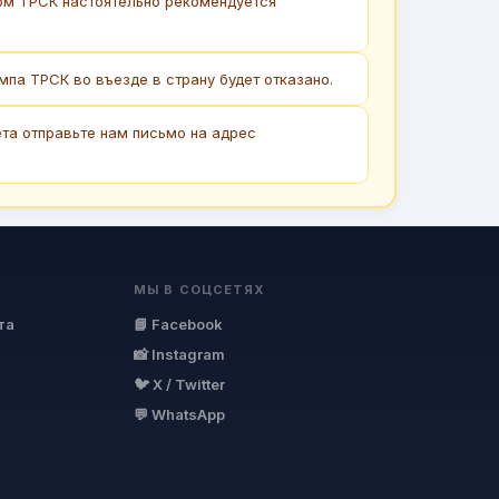
ом ТРСК настоятельно рекомендуется
па ТРСК во въезде в страну будет отказано.
та отправьте нам письмо на адрес
МЫ В СОЦСЕТЯХ
та
📘 Facebook
📸 Instagram
🐦 X / Twitter
💬 WhatsApp