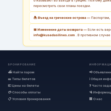
отказывают во въезде в Грецию. Поэтому даж
пересмотреть свои планы поездки.
🏝 Въезд на греческие острова —
Паспортам, 
📅 Изменение даты возврата —
Если есть вер
info@kusadasilines.com
. В противном случае
БРОНИРОВАНИЕ
ИНФОРМАЦ
⛴ Найти паром
📢 Объявлен
🎫 Типы билетов
ℹ Общая инф
💶 Цены на билеты
❓ Часто зад
💳 Способы оплаты
🛂 Информац
📋 Условия бронирования
🏢 О нас