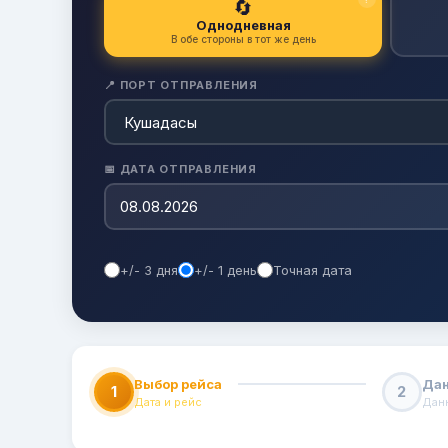
🔄
Однодневная
В обе стороны в тот же день
📍 ПОРТ ОТПРАВЛЕНИЯ
📅 ДАТА ОТПРАВЛЕНИЯ
+/- 3 дня
+/- 1 день
Точная дата
Выбор рейса
Дан
1
2
Дата и рейс
Дан