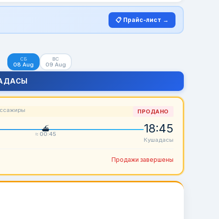
📋 Прайс-лист →
СБ
ВС
08 Aug
09 Aug
АДАСЫ
ассажиры
ПРОДАНО
18:45
≈ 00:45
Кушадасы
Продажи завершены