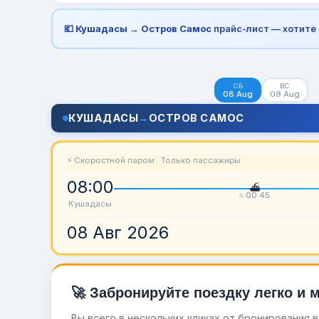
💶
Кушадасы → Остров Самос
прайс-лист — хотите
СБ
ВС
08 Aug
09 Aug
КУШАДАСЫ
→
ОСТРОВ САМОС
⚡ Скоростной паром · Только пассажиры
08:00
≈ 00:45
Кушадасы
08 Авг 2026
🚀 Забронируйте поездку легко и 
Вы всего в нескольких кликах от бронирования 