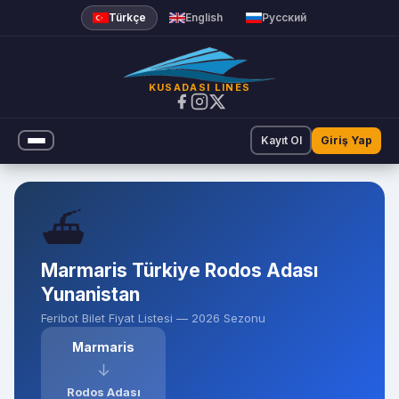
Feribot Bilet Fiyatları | Kusad
Türkçe
English
Русский
KUSADASI LINES
Kayıt Ol
Giriş Yap
⛴️
Marmaris Türkiye Rodos Adası
Yunanistan
Feribot Bilet Fiyat Listesi — 2026 Sezonu
Marmaris
↓
Rodos Adası