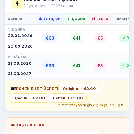
☀️
2 fiyat dönemi · 2026 sezonu
DÖNEM
👤 YETIŞKIN
👦 ÇOCUK
👶 BEBEK
LIMAN VE
1. DÖNEM
22.06.2026
€63
€41
€5
✓ Dahi
→
20.09.2026
2. DÖNEM
21.09.2026
€63
€41
€5
✓ Dahi
→
31.03.2027
🎟
Yetişkin: +€2.00
ESNEK BILET ÜCRETI
Çocuk: +€2.00
Bebek: +€2.00
* Rezervasyon değişikliği veya iptali için
👥 YAŞ GRUPLARI