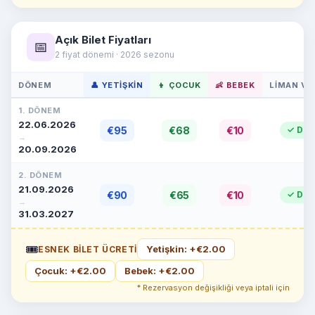
Açık Bilet Fiyatları
📅
2 fiyat dönemi · 2026 sezonu
DÖNEM
👤 YETIŞKIN
👦 ÇOCUK
👶 BEBEK
LIMAN VE
1. DÖNEM
22.06.2026
€95
€68
€10
✓ Dahi
→
20.09.2026
2. DÖNEM
21.09.2026
€90
€65
€10
✓ Dahi
→
31.03.2027
🎟
Yetişkin: +€2.00
ESNEK BILET ÜCRETI
Çocuk: +€2.00
Bebek: +€2.00
* Rezervasyon değişikliği veya iptali için