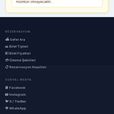
mümkün olmayacaktır.
REZERVASYON
⛴ Sefer Ara
🎫 Bilet Tipleri
💶 Bilet Fiyatları
💳 Ödeme Şekilleri
📋 Rezervasyon Koşulları
SOSYAL MEDYA
📘 Facebook
📸 Instagram
🐦 X / Twitter
💬 WhatsApp