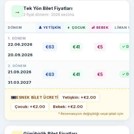
Tek Yön Bilet Fiyatları
→
2 fiyat dönemi · 2026 sezonu
DÖNEM
👤 YETIŞKIN
👦 ÇOCUK
👶 BEBEK
LIMAN VE
1. DÖNEM
22.06.2026
€63
€41
€5
✓ Dahi
→
20.09.2026
2. DÖNEM
21.09.2026
€63
€41
€5
✓ Dahi
→
31.03.2027
🎟
Yetişkin: +€2.00
ESNEK BILET ÜCRETI
Çocuk: +€2.00
Bebek: +€2.00
* Rezervasyon değişikliği veya iptali için
Günübirlik Bilet Fiyatları