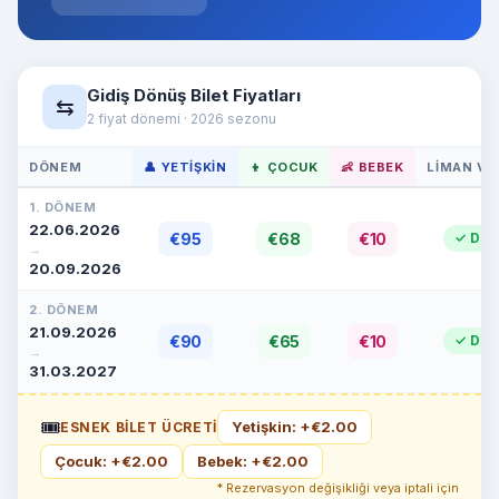
Gidiş Dönüş Bilet Fiyatları
⇆
2 fiyat dönemi · 2026 sezonu
DÖNEM
👤 YETIŞKIN
👦 ÇOCUK
👶 BEBEK
LIMAN VE
1. DÖNEM
22.06.2026
€95
€68
€10
✓ Dahi
→
20.09.2026
2. DÖNEM
21.09.2026
€90
€65
€10
✓ Dahi
→
31.03.2027
🎟
Yetişkin: +€2.00
ESNEK BILET ÜCRETI
Çocuk: +€2.00
Bebek: +€2.00
* Rezervasyon değişikliği veya iptali için