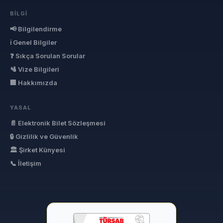
BILGI
📢 Bilgilendirme
ℹ Genel Bilgiler
❓ Sıkça Sorulan Sorular
🛂 Vize Bilgileri
🏢 Hakkımızda
YASAL
📄 Elektronik Bilet Sözleşmesi
🔒 Gizlilik ve Güvenlik
🏛 Şirket Künyesi
📞 İletişim